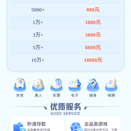
平台有权在无需通知用户的情况下更新协议条款，修订内容一经发布
即自动生效。建议您定期查阅协议内容。
八、法律适用与争议解决
本协议适用中华人民共和国相关法律法规。如就本协议产生争议，双
方应友好协商解决；协商未果的，可向平台所在地法院提起诉讼。
九、联系我们
如您在使用过程中有任何疑问或建议，请通过以下方式联系官方客
服：
Email：support@luxuryhomesinfo.com