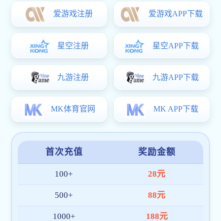
利用系统漏洞干扰平台正常运行
从事未经授权的宣传、引流或推广行为
五、知识产权声明
熊猫体育平台的所有内容（含图像、数据、结构设计、源代码等）均
为平台或其授权方合法所有。用户不得擅自使用、传播或改编平台资
料。
六、免责声明
本平台所提供的数据和信息均为参考用途，不对用户因依赖该等信息
所产生的后果承担法律责任。
七、协议修改