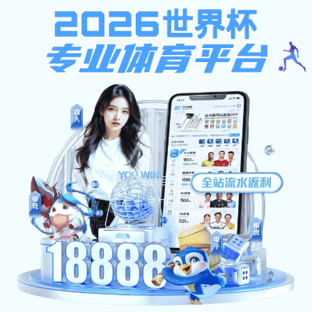
注册入口
全天更新 ·
熊猫体育
赛事
实时同步
无论您身在何处，
熊猫体育APP
为您带来高速、高
清、稳定的观赛体验。
下载客户端
网页端访问