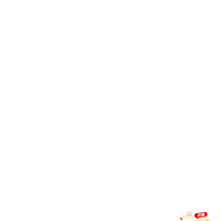
异常防控层
AI监控
风控预警
系统实时分析登录频率、操作路径等指标，提前发现可疑
行为并及时响应。
熊猫体育 · 应用版本更新日志
每一次更新，都是为提供更高效、更沉浸式的赛事体验而前
行。