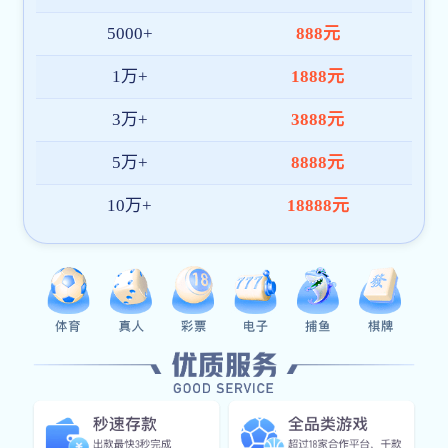
易流程规范，长期致力于构建高可信度生态系统，持
续服务全球数百万用户，树立良好品牌形象。
多语言，多区域
支持多语种界面与主流货币结算方式，熊猫体育 已服
务覆盖东南亚、欧洲、中东等重点市场，具备全球运
营与本地适配的服务能力。
持续优化，数据驱动