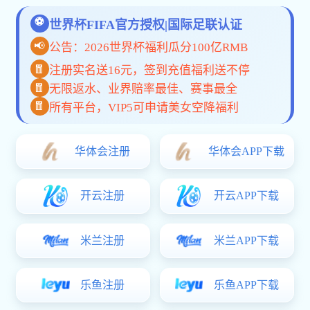
熊猫体育 · 值得信赖的体育数据平台
熊猫体育 专注于构建一个以赛事内容、数据服务与智能分析
为核心的数字生态平台，聚焦全球体育用户的实时信息与多
终端互动体验。平台以稳定技术架构和合规体系赢得市场认