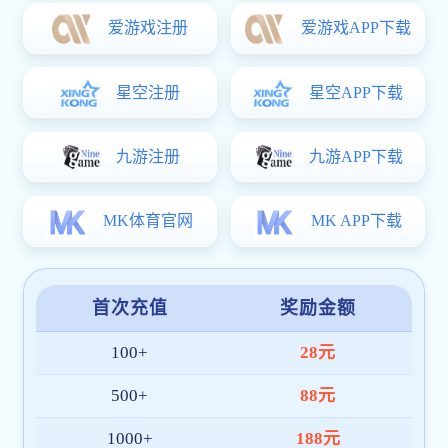
可，深受熊猫体育「中国」官方网站-快乐运动，智慧健身用
户喜爱。
技术驱动，性能优先
平台采用自研系统架构，持续优化加载速度与数据传
输流程，通过部署全球 CDN 加速节点，实现不同地
区高速访问与高并发下的稳定运行，全面提升用户操
作流畅度。
以信任构建口碑
所有服务均基于合规化机制运营，平台数据透明、交